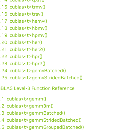
.15. cublas<t>trmv()
.16. cublas<t>trsv()
6.17. cublas<t>hemv()
6.18. cublas<t>hbmv()
6.19. cublas<t>hpmv()
.20. cublas<t>her()
.21. cublas<t>her2()
.22. cublas<t>hpr()
.23. cublas<t>hpr2()
6.24. cublas<t>gemvBatched()
6.25. cublas<t>gemvStridedBatched()
cuBLAS Level-3 Function Reference
7.1. cublas<t>gemm()
7.2. cublas<t>gemm3m()
7.3. cublas<t>gemmBatched()
7.4. cublas<t>gemmStridedBatched()
7.5. cublas<t>gemmGroupedBatched()