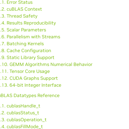
.1. Error Status
1.2. cuBLAS Context
.3. Thread Safety
.4. Results Reproducibility
.5. Scalar Parameters
.6. Parallelism with Streams
.7. Batching Kernels
.8. Cache Configuration
.9. Static Library Support
1.10. GEMM Algorithms Numerical Behavior
1.11. Tensor Core Usage
1.12. CUDA Graphs Support
.13. 64-bit Integer Interface
cuBLAS Datatypes Reference
2.1. cublasHandle_t
.2. cublasStatus_t
.3. cublasOperation_t
.4. cublasFillMode_t