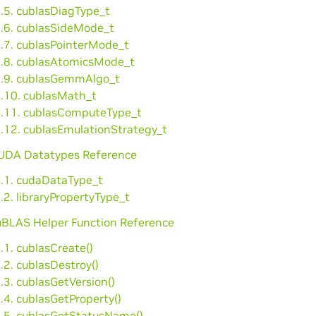
2.5. cublasDiagType_t
2.6. cublasSideMode_t
2.7. cublasPointerMode_t
2.8. cublasAtomicsMode_t
2.9. cublasGemmAlgo_t
2.10. cublasMath_t
2.11. cublasComputeType_t
2.12. cublasEmulationStrategy_t
CUDA Datatypes Reference
3.1. cudaDataType_t
.2. libraryPropertyType_t
cuBLAS Helper Function Reference
.1. cublasCreate()
.2. cublasDestroy()
.3. cublasGetVersion()
.4. cublasGetProperty()
4.5. cublasGetStatusName()