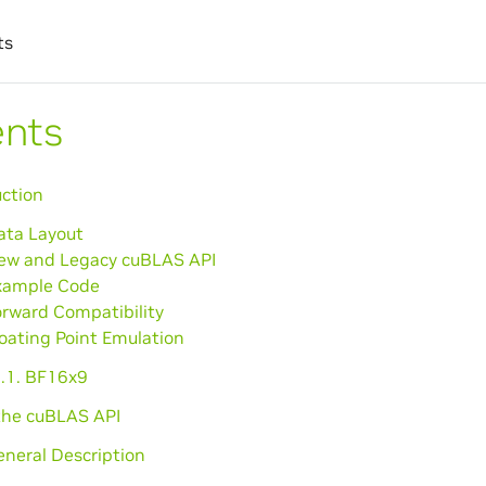
ts
ents
uction
ata Layout
New and Legacy cuBLAS API
Example Code
orward Compatibility
loating Point Emulation
5.1. BF16x9
the cuBLAS API
eneral Description