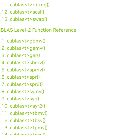
5.11. cublas<t>rotmg()
.12. cublas<t>scal()
5.13. cublas<t>swap()
cuBLAS Level-2 Function Reference
6.1. cublas<t>gbmv()
6.2. cublas<t>gemv()
.3. cublas<t>ger()
6.4. cublas<t>sbmv()
6.5. cublas<t>spmv()
.6. cublas<t>spr()
.7. cublas<t>spr2()
.8. cublas<t>symv()
.9. cublas<t>syr()
.10. cublas<t>syr2()
6.11. cublas<t>tbmv()
.12. cublas<t>tbsv()
6.13. cublas<t>tpmv()
.14. cublas<t>tpsv()