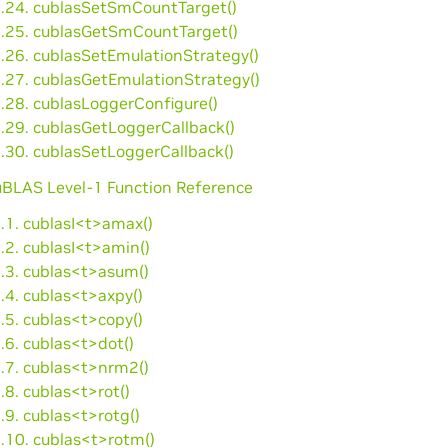
4.24. cublasSetSmCountTarget()
4.25. cublasGetSmCountTarget()
4.26. cublasSetEmulationStrategy()
4.27. cublasGetEmulationStrategy()
4.28. cublasLoggerConfigure()
4.29. cublasGetLoggerCallback()
4.30. cublasSetLoggerCallback()
cuBLAS Level-1 Function Reference
.1. cublasI<t>amax()
.2. cublasI<t>amin()
5.3. cublas<t>asum()
.4. cublas<t>axpy()
.5. cublas<t>copy()
.6. cublas<t>dot()
5.7. cublas<t>nrm2()
.8. cublas<t>rot()
.9. cublas<t>rotg()
.10. cublas<t>rotm()