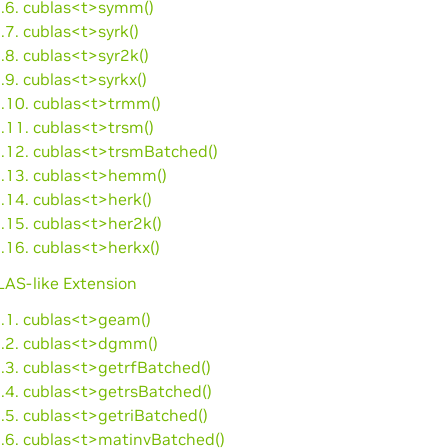
7.6. cublas<t>symm()
.7. cublas<t>syrk()
.8. cublas<t>syr2k()
.9. cublas<t>syrkx()
7.10. cublas<t>trmm()
.11. cublas<t>trsm()
7.12. cublas<t>trsmBatched()
7.13. cublas<t>hemm()
.14. cublas<t>herk()
.15. cublas<t>her2k()
.16. cublas<t>herkx()
LAS-like Extension
8.1. cublas<t>geam()
8.2. cublas<t>dgmm()
8.3. cublas<t>getrfBatched()
8.4. cublas<t>getrsBatched()
.5. cublas<t>getriBatched()
8.6. cublas<t>matinvBatched()