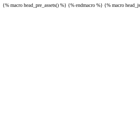
{% macro head_pre_assets() %}
{% endmacro %} {% macro head_js