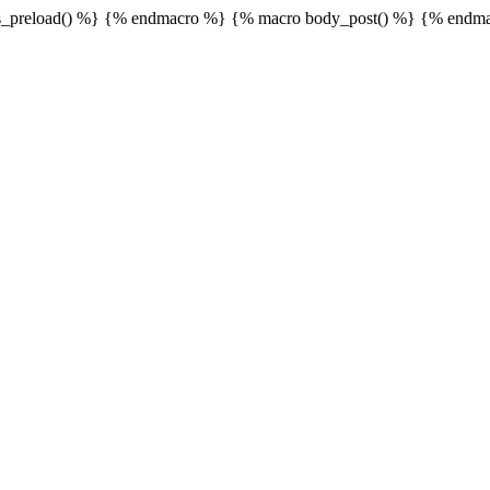
_preload() %}
{% endmacro %} {% macro body_post() %}
{% endma