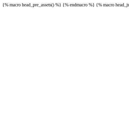
{% macro head_pre_assets() %}
{% endmacro %} {% macro head_js