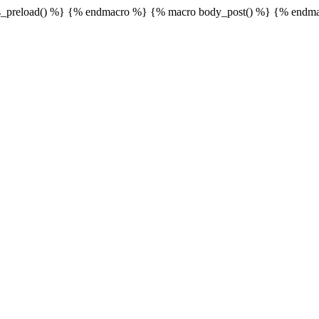
_preload() %}
{% endmacro %} {% macro body_post() %}
{% endma