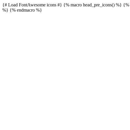
{# Load FontAwesome icons #} {% macro head_pre_icons() %}
{% 
%}
{% endmacro %}