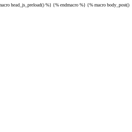
acro head_js_preload() %}
{% endmacro %} {% macro body_post()