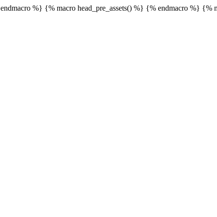
endmacro %} {% macro head_pre_assets() %}
{% endmacro %} {% m