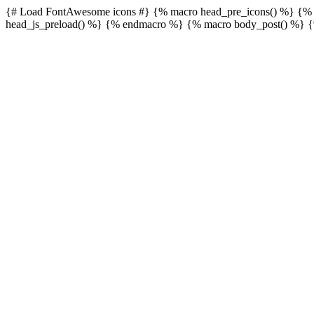
{# Load FontAwesome icons #} {% macro head_pre_icons() %}
{% 
head_js_preload() %}
{% endmacro %} {% macro body_post() %}
{