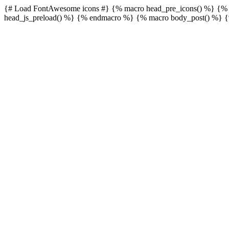
{# Load FontAwesome icons #} {% macro head_pre_icons() %}
{% 
head_js_preload() %}
{% endmacro %} {% macro body_post() %}
{