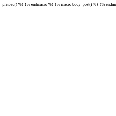
_preload() %}
{% endmacro %} {% macro body_post() %}
{% endma