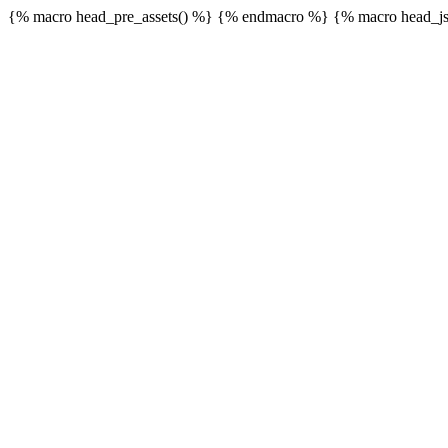
{% macro head_pre_assets() %}
{% endmacro %} {% macro head_js