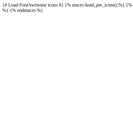
{# Load FontAwesome icons #} {% macro head_pre_icons() %}
{% 
%}
{% endmacro %}