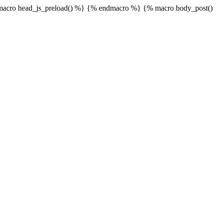
acro head_js_preload() %}
{% endmacro %} {% macro body_post()