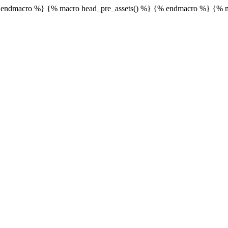
endmacro %} {% macro head_pre_assets() %}
{% endmacro %} {% m