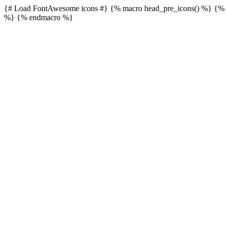
{# Load FontAwesome icons #} {% macro head_pre_icons() %}
{% 
%}
{% endmacro %}