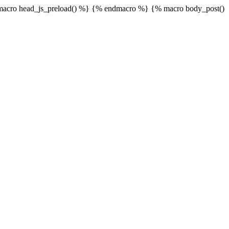
acro head_js_preload() %}
{% endmacro %} {% macro body_post()