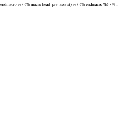
endmacro %} {% macro head_pre_assets() %}
{% endmacro %} {% m