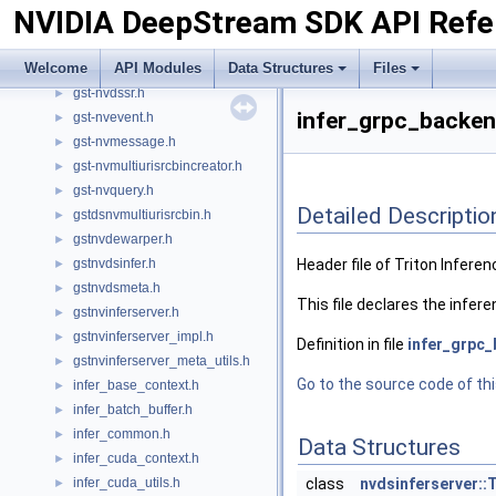
NVIDIA DeepStream SDK API Refe
gst-nvcommonconfig.h
►
gst-nvcustomevent.h
►
Welcome
API Modules
Data Structures
Files
gst-nvcustommessage.h
►
gst-nvdssr.h
►
infer_grpc_backend
gst-nvevent.h
►
gst-nvmessage.h
►
gst-nvmultiurisrcbincreator.h
►
gst-nvquery.h
►
Detailed Descriptio
gstdsnvmultiurisrcbin.h
►
gstnvdewarper.h
►
gstnvdsinfer.h
Header file of Triton Infer
►
gstnvdsmeta.h
►
This file declares the infe
gstnvinferserver.h
►
gstnvinferserver_impl.h
►
Definition in file
infer_grpc
gstnvinferserver_meta_utils.h
►
Go to the source code of this
infer_base_context.h
►
infer_batch_buffer.h
►
infer_common.h
►
Data Structures
infer_cuda_context.h
►
infer_cuda_utils.h
class
nvdsinferserver:
►