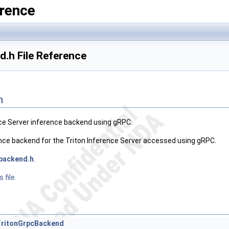
rence
.h File Reference
n
ence Server inference backend using gRPC.
rence backend for the Triton Inference Server accessed using gRPC.
_backend.h
.
 file.
:TritonGrpcBackend