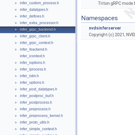
infer_custom_process.h
Triton gRPC mode 
►
infer_datatypes.h
►
infer_defines.h
►
Namespaces
infer_extra_processor.h
►
nvdsinferserver
infer_grpc_backend.h
►
Copyright (c) 2021, NV
infer_grpc_client.h
►
infer_grpc_context.h
►
infer_ibackend.h
►
infer_icontext.h
infer_ioptions.h
►
infer_iprocess.h
►
infer_lstm.h
►
infer_options.h
►
infer_post_datatypes.h
►
infer_postproc_buf.h
►
infer_postprocess.h
►
infer_preprocess.h
►
infer_preprocess_kernel.h
►
infer_proto_utils.h
►
infer_simple_context.h
►