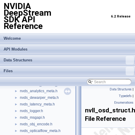
NVIDIA
infer_trtis_backend.h
►
DeepStream
infer_trtis_context.h
►
6.2 Release
SDK API
infer_trtis_server.h
►
Reference
infer_trtis_utils.h
►
infer_utils.h
►
lidar_3d_datatype.h
Welcome
►
lidar_custom_process.hpp
►
API Modules
nv_aisle_csvparser.hpp
►
nv_spot_csvparser.hpp
►
Data Structures
nvbufsurface.h
►
Files
nvbufsurftransform.h
►
nvdewarper.h
►
nvdewarper_property_parser.h
►
Data Structures
|
nvds_analytics_meta.h
►
Typedefs
|
nvds_dewarper_meta.h
►
Enumerations
nvds_latency_meta.h
►
nvll_osd_struct.
nvds_logger.h
►
File Reference
nvds_msgapi.h
►
nvds_obj_encode.h
►
nvds_opticalflow_meta.h
►