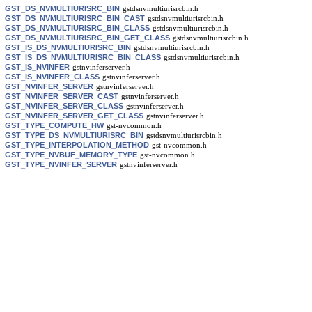
GST_DS_NVMULTIURISRC_BIN
gstdsnvmultiurisrcbin.h
GST_DS_NVMULTIURISRC_BIN_CAST
gstdsnvmultiurisrcbin.h
GST_DS_NVMULTIURISRC_BIN_CLASS
gstdsnvmultiurisrcbin.h
GST_DS_NVMULTIURISRC_BIN_GET_CLASS
gstdsnvmultiurisrcbin.h
GST_IS_DS_NVMULTIURISRC_BIN
gstdsnvmultiurisrcbin.h
GST_IS_DS_NVMULTIURISRC_BIN_CLASS
gstdsnvmultiurisrcbin.h
GST_IS_NVINFER
gstnvinferserver.h
GST_IS_NVINFER_CLASS
gstnvinferserver.h
GST_NVINFER_SERVER
gstnvinferserver.h
GST_NVINFER_SERVER_CAST
gstnvinferserver.h
GST_NVINFER_SERVER_CLASS
gstnvinferserver.h
GST_NVINFER_SERVER_GET_CLASS
gstnvinferserver.h
GST_TYPE_COMPUTE_HW
gst-nvcommon.h
GST_TYPE_DS_NVMULTIURISRC_BIN
gstdsnvmultiurisrcbin.h
GST_TYPE_INTERPOLATION_METHOD
gst-nvcommon.h
GST_TYPE_NVBUF_MEMORY_TYPE
gst-nvcommon.h
GST_TYPE_NVINFER_SERVER
gstnvinferserver.h