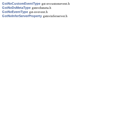
GstNvCustomEventType
gst-nvcustomevent.h
GstNvDsMetaType
gstnvdsmeta.h
GstNvEventType
gst-nvevent.h
GstNvInferServerProperty
gstnvinferserver.h