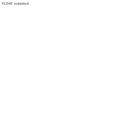
FLOAT
nvdsinfer.h