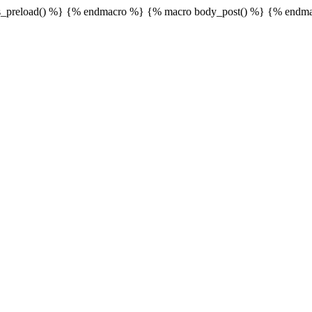
_preload() %}
{% endmacro %} {% macro body_post() %}
{% endma