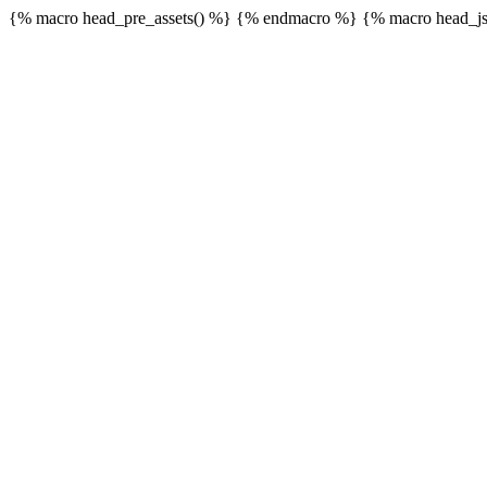
{% macro head_pre_assets() %}
{% endmacro %} {% macro head_js