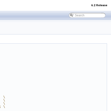
6.2 Release
  \
  \
  \
; \