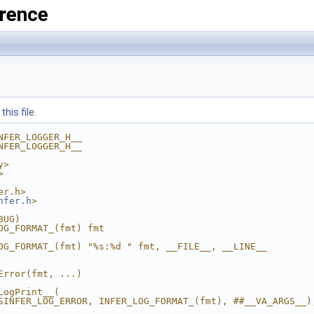
rence
his file.
NFER_LOGGER_H__
NFER_LOGGER_H__
y>
>
er.h>
nfer.h
>
BUG)
OG_FORMAT_(fmt) fmt
OG_FORMAT_(fmt) "%s:%d " fmt, __FILE__, __LINE__
Error(fmt, ...)                                         
                                                        
LogPrint__(                                             
SINFER_LOG_ERROR, INFER_LOG_FORMAT_(fmt), ##__VA_ARGS__)