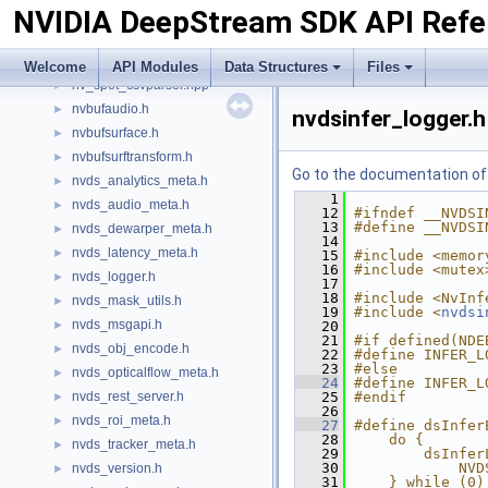
NVIDIA DeepStream SDK API Refe
gstnvvideotestsrc.h
►
INvDsAllocator.h
►
nv_aisle_csvparser.hpp
►
Welcome
API Modules
Data Structures
Files
nv_spot_csvparser.hpp
►
nvbufaudio.h
►
nvdsinfer_logger.h
nvbufsurface.h
►
nvbufsurftransform.h
►
Go to the documentation of t
nvds_analytics_meta.h
►
    1
nvds_audio_meta.h
►
   12
#ifndef __NVDSI
   13
#define __NVDSI
nvds_dewarper_meta.h
►
   14
nvds_latency_meta.h
►
   15
#include <memor
   16
#include <mutex
nvds_logger.h
►
   17
   18
#include <NvInf
nvds_mask_utils.h
►
   19
#include <
nvdsi
nvds_msgapi.h
►
   20
   21
#if defined(NDE
nvds_obj_encode.h
►
   22
#define INFER_L
   23
#else
nvds_opticalflow_meta.h
►
   24
#define INFER_L
nvds_rest_server.h
   25
#endif
►
   26
nvds_roi_meta.h
►
   27
#define dsInfer
   28
    do {       
nvds_tracker_meta.h
►
   29
        dsInfer
   30
            NVD
nvds_version.h
►
   31
    } while (0)