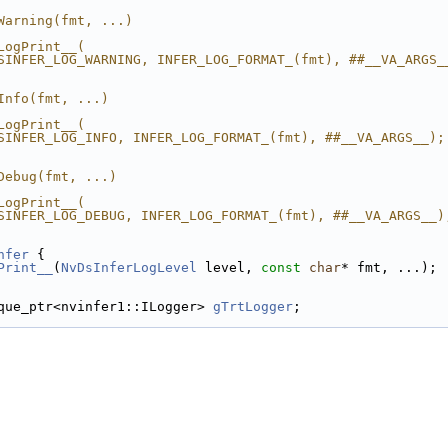
Warning(fmt, ...)                                       
                                                        
LogPrint__(                                             
SINFER_LOG_WARNING, INFER_LOG_FORMAT_(fmt), ##__VA_ARGS_
Info(fmt, ...)                                          
                                                        
LogPrint__(                                             
SINFER_LOG_INFO, INFER_LOG_FORMAT_(fmt), ##__VA_ARGS__);
Debug(fmt, ...)                                         
                                                        
LogPrint__(                                             
SINFER_LOG_DEBUG, INFER_LOG_FORMAT_(fmt), ##__VA_ARGS__)
nfer
 {
Print__
(
NvDsInferLogLevel
 level, 
const
char
* fmt, ...);
que_ptr<nvinfer1::ILogger> 
gTrtLogger
;