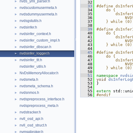
nvds_yml_parser.h
►
   32
   33
#define dsInfer
nvdscustomusermeta.h
►
   34
    do {       
   35
        dsInfer
nvdsdummyusermeta.h
►
   36
            NVD
nvdsgstutils.h
►
   37
    } while (0)
   38
nvdsinfer.h
►
   39
#define dsInfer
   40
    do {       
nvdsinfer_context.h
►
   41
        dsInfer
nvdsinfer_custom_impl.h
►
   42
            NVD
   43
    } while (0)
nvdsinfer_dbscan.h
►
   44
   45
#define dsInfer
nvdsinfer_logger.h
►
   46
    do {       
nvdsinfer_tlt.h
   47
        dsInfer
►
   48
            NVD
nvdsinfer_utils.h
   49
    } while (0)
   50
NvDsMemoryAllocator.h
►
   51
namespace 
nvdsi
   52
void
dsInferLog
nvdsmeta.h
►
   53
 }
nvdsmeta_schema.h
►
   54
   55
extern
 std::uni
nvdsnmos.h
►
   56
#endif
nvdspreprocess_interface.h
►
nvdspreprocess_meta.h
nvdstracker.h
►
nvll_osd_api.h
►
nvll_osd_struct.h
►
nvmsgbroker.h
►