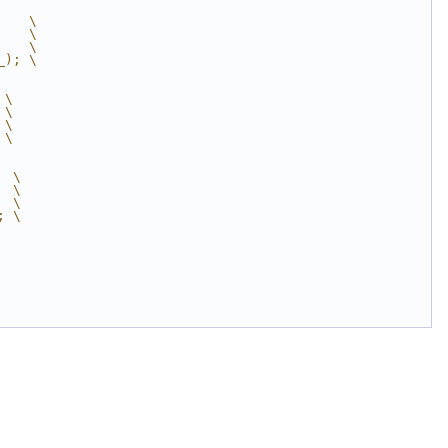
    \
    \
    \
_); \
 \
 \
 \
 \
  \
  \
  \
; \