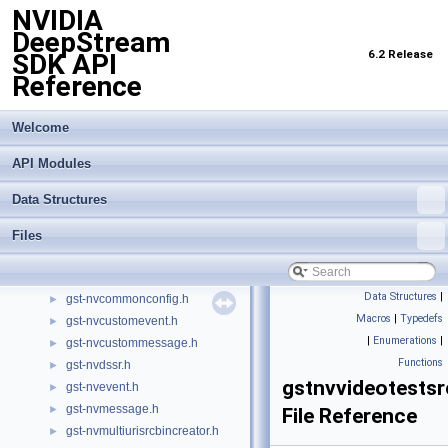
NVIDIA
DeepStream
6.2 Release
SDK API
Reference
NVIDIA DeepStream SDK API Reference
▼
API Modules
►
Welcome
Data Structures
►
API Modules
Files
▼
File List
▼
Data Structures
CivetServer.h
civetweb.h
►
Files
config.h
►
gst-nvcommon.h
►
Data Structures
|
gst-nvcommonconfig.h
►
Macros
|
Typedefs
gst-nvcustomevent.h
►
|
Enumerations
|
gst-nvcustommessage.h
►
Functions
gst-nvdssr.h
►
gstnvvideotestsr
gst-nvevent.h
►
gst-nvmessage.h
►
File Reference
gst-nvmultiurisrcbincreator.h
►