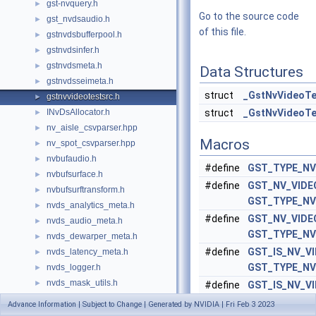
gst-nvquery.h
►
Go to the source code
gst_nvdsaudio.h
►
of this file.
gstnvdsbufferpool.h
►
gstnvdsinfer.h
►
gstnvdsmeta.h
►
Data Structures
gstnvdsseimeta.h
►
struct
_GstNvVideoTe
gstnvvideotestsrc.h
►
INvDsAllocator.h
struct
_GstNvVideoTe
►
nv_aisle_csvparser.hpp
►
Macros
nv_spot_csvparser.hpp
►
nvbufaudio.h
►
#define
GST_TYPE_NV
nvbufsurface.h
►
#define
GST_NV_VIDE
nvbufsurftransform.h
►
GST_TYPE_NV
nvds_analytics_meta.h
►
#define
GST_NV_VIDE
nvds_audio_meta.h
►
GST_TYPE_NV
nvds_dewarper_meta.h
►
#define
GST_IS_NV_V
nvds_latency_meta.h
►
GST_TYPE_NV
nvds_logger.h
►
nvds_mask_utils.h
►
#define
GST_IS_NV_V
nvds_msgapi.h
►
GST_TYPE_NV
Advance Information | Subject to Change | Generated by NVIDIA | Fri Feb 3 2023
nvds_obj_encode.h
►