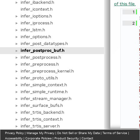
infer_ibackend.h
►
of this file.
infer_icontext.h
    1
infer_ioptions.h
►
infer_iprocess.h
    2
►
infer_lstm.h
►
infer_options.h
►
infer_post_datatypes.h
►
infer_postproc_buf.h
►
infer_postprocess.h
►
infer_preprocess.h
►
infer_preprocess_kernel.h
►
infer_proto_utils.h
►
infer_simple_context.h
►
infer_simple_runtime.h
►
infer_stream_manager.h
►
infer_surface_bufs.h
►
infer_trtis_backend.h
►
infer_trtis_context.h
►
infer_trtis_server.h
►
infer_trtis_utils.h
Privacy Policy
►
|
Manage My Privacy
|
Do Not Sell or Share My Data
|
Terms of Service
|
Accessibility
|
Corporate Policies
|
Product Security
|
Contact
infer_utils.h