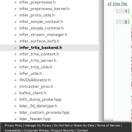
infer_preprocess.h
►
of this file.
infer_preprocess_kernel.h
►
    1
infer_proto_utils.h
►
infer_simple_context.h
    2
►
infer_simple_runtime.h
►
infer_stream_manager.h
►
infer_surface_bufs.h
►
infer_trtis_backend.h
►
infer_trtis_context.h
►
infer_trtis_server.h
►
infer_trtis_utils.h
►
infer_utils.h
►
INvDsAllocator.h
►
invtracker_proc.h
►
kafka_client.h
►
kitti_dump_probe.hpp
►
lidar_3d_datatype.h
►
lidar_custom_process.hpp
►
lidar_feeder.hpp
►
lidar_file_config.h
Privacy Policy
►
|
Manage My Privacy
|
Do Not Sell or Share My Data
|
Terms of Service
|
Accessibility
|
Corporate Policies
|
Product Security
|
Contact
lidar_file_source.h