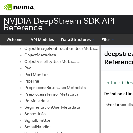
NvDsKittiDump
►
NvDsMeasureLatency
►
NvDsModelEngineWatchOTFTrigger
►
NVIDIA DeepStream SDK API
NvDsTilerEventHandler
►
Reference
Object
►
Object3DBBoxUserMetadata
►
Welcome
API Modules
Data Structures
Files
ObjectCounter
►
ObjectImageFootLocationUserMetadata
►
deepstre
ObjectMetadata
►
Referenc
ObjectVisibilityUserMetadata
►
Pad
►
PerfMonitor
►
Pipeline
►
Detailed Des
PreprocessBatchUserMetadata
►
PreprocessTensorMetadata
Definition at li
►
RoiMetadata
►
Inheritance d
SegmentationUserMetadata
►
SensorInfo
►
SignalEmitter
►
SignalHandler
►