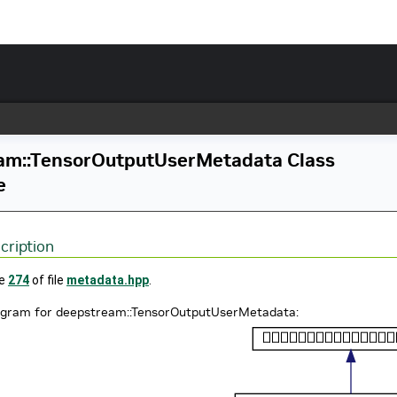
am::TensorOutputUserMetadata Class
e
cription
ne
274
of file
metadata.hpp
.
iagram for deepstream::TensorOutputUserMetadata: