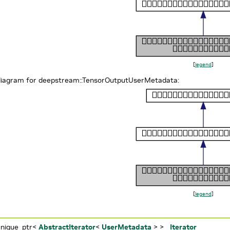
[
legend
]
 diagram for deepstream::TensorOutputUserMetadata:
[
legend
]
s
unique_ptr<
AbstractIterator
<
UserMetadata
> >
Iterator