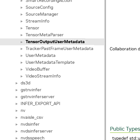
SmartRecordingAction
►
SourceConfig
►
SourceManager
►
StreamInfo
►
Tensor
►
TensorMetaParser
►
TensorOutputUserMetadata
►
TrackerPastFrameUserMetadata
Collaboration
►
UserMetadata
►
UserMetadataTemplate
►
VideoBuffer
►
VideoStreamInfo
►
ds3d
►
gstnvinfer
►
gstnvinferserver
►
INFER_EXPORT_API
►
nv
►
nvaisle_csv
►
nvdsinfer
►
Public Type
nvdsinferserver
►
nvdsspeech
typedef std::
►