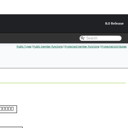
8.0 Release
Public Types
|
Public Member Functions
|
Protected Member Functions
|
Protected Attributes