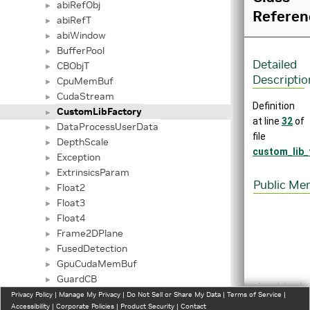
abiRefObj
►
Referen
abiRefT
►
abiWindow
►
BufferPool
►
Detailed
CBObjT
►
Descriptio
CpuMemBuf
►
CudaStream
►
Definition
CustomLibFactory
►
at line
32
of
DataProcessUserData
►
file
DepthScale
►
custom_lib_
Exception
►
ExtrinsicsParam
►
Public Me
Float2
►
Float3
►
Float4
►
Frame2DPlane
►
FusedDetection
►
GpuCudaMemBuf
►
GuardCB
►
template<cla
GuardDataBridge
Privacy Policy
►
|
Manage My Privacy
|
Do Not Sell or Share My Data
|
Terms of Service
|
CustomRef
Accessibility
|
Corporate Policies
|
Product Security
|
Contact
GuardDataFilter