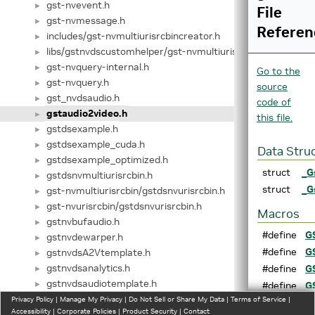
gst-nvevent.h
►
File
gst-nvmessage.h
►
Referen
includes/gst-nvmultiurisrcbincreator.h
►
libs/gstnvdscustomhelper/gst-nvmultiurisrcbincreator.h
►
gst-nvquery-internal.h
►
Go to the
gst-nvquery.h
►
source
gst_nvdsaudio.h
►
code of
gstaudio2video.h
►
this file.
gstdsexample.h
►
gstdsexample_cuda.h
►
Data Stru
gstdsexample_optimized.h
►
struct
_G
gstdsnvmultiurisrcbin.h
►
struct
_G
gst-nvmultiurisrcbin/gstdsnvurisrcbin.h
►
gst-nvurisrcbin/gstdsnvurisrcbin.h
►
Macros
gstnvbufaudio.h
►
#define
G
gstnvdewarper.h
►
#define
G
gstnvdsA2Vtemplate.h
►
gstnvdsanalytics.h
#define
G
►
gstnvdsaudiotemplate.h
►
#define
G
gstnvdsaudiotemplate_meta.h
Privacy Policy
►
|
Manage My Privacy
|
Do Not Sell or Share My Data
|
Terms of Service
|
Typedefs
Accessibility
|
Corporate Policies
|
Product Security
|
Contact
gstnvdsbufferpool.h