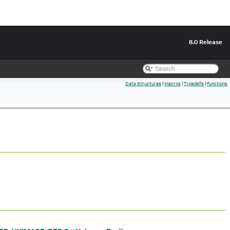
8.0 Release
Data Structures
|
Macros
|
Typedefs
|
Functions