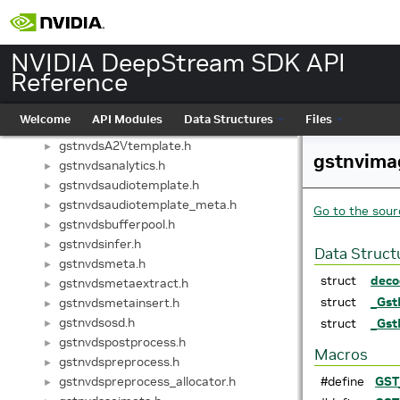
gstdsexample_cuda.h
►
gstdsexample_optimized.h
►
gstdsnvmultiurisrcbin.h
►
NVIDIA DeepStream SDK API
gst-nvmultiurisrcbin/gstdsnvurisrcbin.h
►
Reference
gst-nvurisrcbin/gstdsnvurisrcbin.h
►
gstnvbufaudio.h
►
Welcome
API Modules
Data Structures
Files
gstnvdewarper.h
►
gstnvdsA2Vtemplate.h
►
gstnvimag
gstnvdsanalytics.h
►
gstnvdsaudiotemplate.h
►
gstnvdsaudiotemplate_meta.h
►
Go to the sourc
gstnvdsbufferpool.h
►
gstnvdsinfer.h
►
Data Struct
gstnvdsmeta.h
►
struct
deco
gstnvdsmetaextract.h
►
struct
_Gst
gstnvdsmetainsert.h
►
gstnvdsosd.h
struct
_Gst
►
gstnvdspostprocess.h
►
Macros
gstnvdspreprocess.h
►
gstnvdspreprocess_allocator.h
#define
GST
►