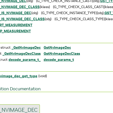
_NVIMAGE_DEC
(obj) (G_TYPE_CHECK_INSTANCE_CAST((obj),
GST_T
_NVIMAGE_DEC_CLASS
(klass) (G_TYPE_CHECK_CLASS_CAST((klass
_IS_NVIMAGE_DEC
(obj) (G_TYPE_CHECK_INSTANCE_TYPE((obj),
GST
_IS_NVIMAGE_DEC_CLASS
(obj) (G_TYPE_CHECK_CLASS_TYPE((klass
RT_MEASUREMENT
OP_MEASUREMENT
 struct
_GstNvImageDec
GstNvImageDec
ct
_GstNvImageDecClass
GstNvImageDecClass
truct
decode_params_t_
decode_params_t
nvimage_dec_get_type
(void)
ition Documentation
S_NVIMAGE_DEC