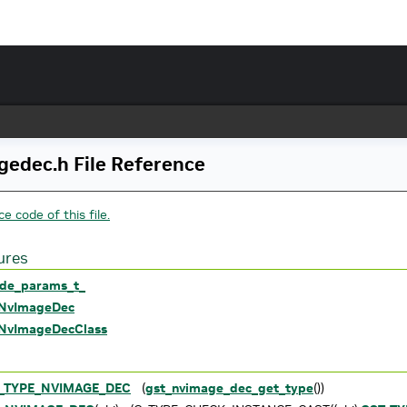
edec.h File Reference
e code of this file.
ures
de_params_t_
NvImageDec
NvImageDecClass
_TYPE_NVIMAGE_DEC
(
gst_nvimage_dec_get_type
())