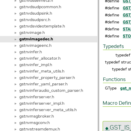
gstnvdsseimeta.h
#define
GST
►
gstnvdsudpcommon.h
►
#define
GST
gstnvdsudpsink.h
►
#define
GST
gstnvdsudpsrc.h
►
#define
GST
gstnvdsvideotemplate.h
►
#define
STA
gstnvimage.h
►
#define
ST
gstnvimagedec.h
►
gstnvimageenc.h
Typedefs
►
gstnvinfer.h
►
typedef
gstnvinfer_allocator.h
►
typedef stru
gstnvinfer_impl.h
►
typedef s
gstnvinfer_meta_utils.h
►
gstnvinfer_property_parser.h
►
Functions
gstnvinfer_yaml_parser.h
►
GType
gst_
gstnvinferaudio_custom_parser.h
►
gstnvinferserver.h
►
Macro Defin
gstnvinferserver_impl.h
►
gstnvinferserver_meta_utils.h
►
gstnvmsgbroker.h
►
gstnvmsgconv.h
►
GST_I
◆
gstnvstreamdemux.h
►