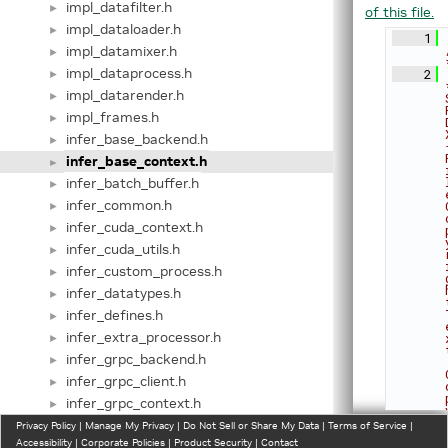
impl_datafilter.h
►
of this file.
impl_dataloader.h
►
    1
impl_datamixer.h
►
impl_dataprocess.h
    2
►
impl_datarender.h
►
impl_frames.h
►
infer_base_backend.h
►
infer_base_context.h
►
infer_batch_buffer.h
►
infer_common.h
►
infer_cuda_context.h
►
infer_cuda_utils.h
►
infer_custom_process.h
►
infer_datatypes.h
►
infer_defines.h
►
infer_extra_processor.h
►
infer_grpc_backend.h
►
infer_grpc_client.h
►
infer_grpc_context.h
►
infer_ibackend.h
Privacy Policy
►
|
Manage My Privacy
|
Do Not Sell or Share My Data
|
Terms of Service
|
Accessibility
|
Corporate Policies
|
Product Security
|
Contact
infer_icontext.h