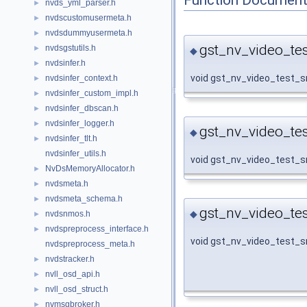
nvds_yml_parser.h
►
nvdscustomusermeta.h
►
nvdsdummyusermeta.h
►
gst_nv_video_tes
nvdsgstutils.h
►
◆
nvdsinfer.h
►
void gst_nv_video_test_
nvdsinfer_context.h
►
nvdsinfer_custom_impl.h
►
nvdsinfer_dbscan.h
►
nvdsinfer_logger.h
►
gst_nv_video_tes
◆
nvdsinfer_tlt.h
►
nvdsinfer_utils.h
void gst_nv_video_test_s
NvDsMemoryAllocator.h
►
nvdsmeta.h
►
nvdsmeta_schema.h
►
gst_nv_video_te
◆
nvdsnmos.h
►
nvdspreprocess_interface.h
►
void gst_nv_video_test_
nvdspreprocess_meta.h
nvdstracker.h
►
nvll_osd_api.h
►
nvll_osd_struct.h
►
nvmsgbroker.h
►