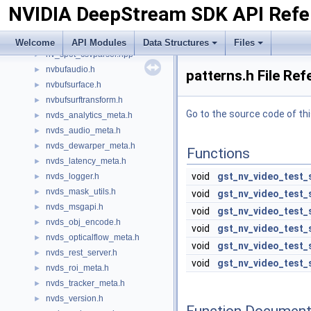
NVIDIA DeepStream SDK API Refe
gstnvvideotestsrc.h
►
INvDsAllocator.h
►
nv_aisle_csvparser.hpp
►
Welcome
API Modules
Data Structures
Files
nv_spot_csvparser.hpp
►
nvbufaudio.h
►
patterns.h File Re
nvbufsurface.h
►
nvbufsurftransform.h
►
Go to the source code of this
nvds_analytics_meta.h
►
nvds_audio_meta.h
►
nvds_dewarper_meta.h
►
Functions
nvds_latency_meta.h
►
void
gst_nv_video_test_
nvds_logger.h
►
nvds_mask_utils.h
►
void
gst_nv_video_test_
nvds_msgapi.h
►
void
gst_nv_video_test_
nvds_obj_encode.h
►
void
gst_nv_video_test_
nvds_opticalflow_meta.h
►
void
gst_nv_video_test_
nvds_rest_server.h
►
void
gst_nv_video_test_
nvds_roi_meta.h
►
nvds_tracker_meta.h
►
nvds_version.h
►
Function Document