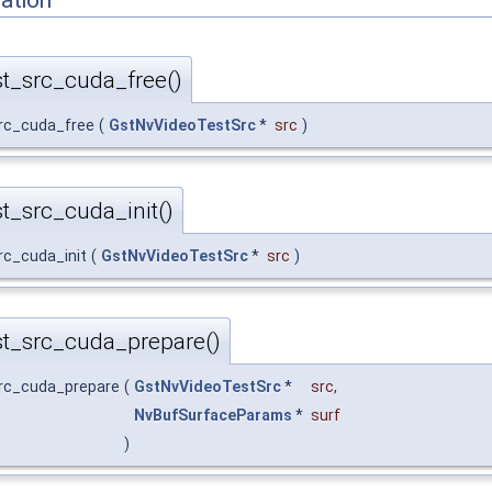
t_src_cuda_free()
src_cuda_free
(
GstNvVideoTestSrc
*
src
)
t_src_cuda_init()
rc_cuda_init
(
GstNvVideoTestSrc
*
src
)
st_src_cuda_prepare()
src_cuda_prepare
(
GstNvVideoTestSrc
*
src
,
NvBufSurfaceParams
*
surf
)