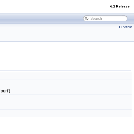
6.2 Release
Functions
surf)