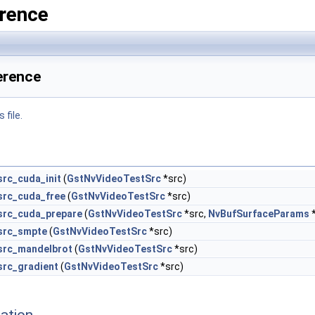
rence
ference
 file.
src_cuda_init
(
GstNvVideoTestSrc
*src)
src_cuda_free
(
GstNvVideoTestSrc
*src)
src_cuda_prepare
(
GstNvVideoTestSrc
*src,
NvBufSurfaceParams
*
src_smpte
(
GstNvVideoTestSrc
*src)
src_mandelbrot
(
GstNvVideoTestSrc
*src)
src_gradient
(
GstNvVideoTestSrc
*src)
ation