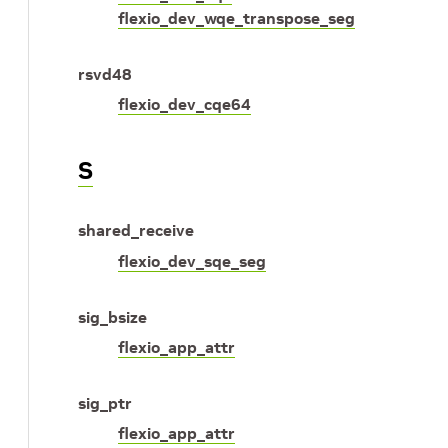
flexio_dev_wqe_transpose_seg
rsvd48
flexio_dev_cqe64
S
shared_receive
flexio_dev_sqe_seg
sig_bsize
flexio_app_attr
sig_ptr
flexio_app_attr