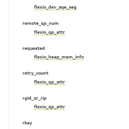
flexio_dev_sqe_seg
remote_qp_num
flexio_qp_attr
requested
flexio_heap_mem_info
retry_count
flexio_qp_attr
rgid_or_rip
flexio_qp_attr
rkey