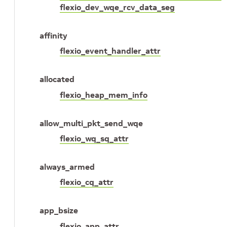
flexio_dev_wqe_rcv_data_seg
affinity
flexio_event_handler_attr
allocated
flexio_heap_mem_info
allow_multi_pkt_send_wqe
flexio_wq_sq_attr
always_armed
flexio_cq_attr
app_bsize
flexio_app_attr