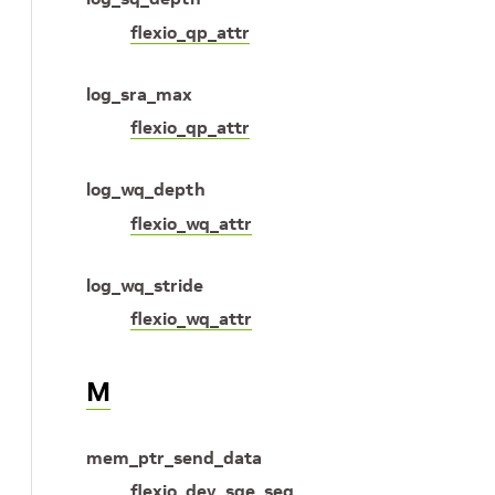
flexio_qp_attr
log_sra_max
flexio_qp_attr
log_wq_depth
flexio_wq_attr
log_wq_stride
flexio_wq_attr
M
mem_ptr_send_data
flexio_dev_sqe_seg