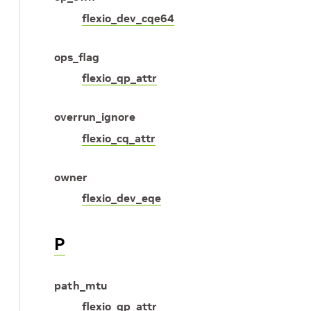
flexio_dev_cqe64
ops_flag
flexio_qp_attr
overrun_ignore
flexio_cq_attr
owner
flexio_dev_eqe
P
path_mtu
flexio_qp_attr