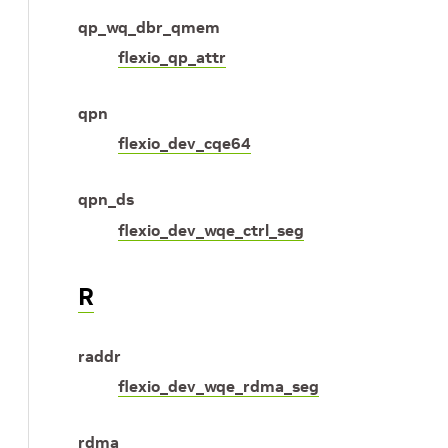
qp_wq_dbr_qmem
flexio_qp_attr
qpn
flexio_dev_cqe64
qpn_ds
flexio_dev_wqe_ctrl_seg
R
raddr
flexio_dev_wqe_rdma_seg
rdma