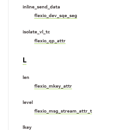
inline_send_data
flexio_dev_sqe_seg
isolate_vl_tc
flexio_qp_attr
L
len
flexio_mkey_attr
level
flexio_msg_stream_attr_t
lkey