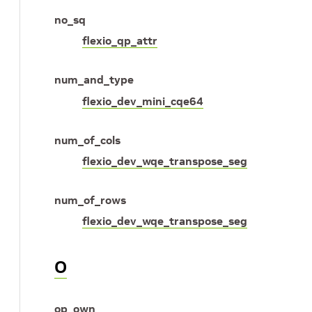
no_sq
flexio_qp_attr
num_and_type
flexio_dev_mini_cqe64
num_of_cols
flexio_dev_wqe_transpose_seg
num_of_rows
flexio_dev_wqe_transpose_seg
O
op_own