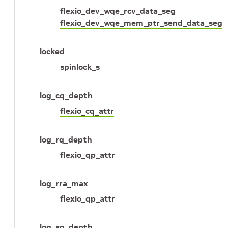
flexio_dev_wqe_rcv_data_seg
flexio_dev_wqe_mem_ptr_send_data_seg
locked
spinlock_s
log_cq_depth
flexio_cq_attr
log_rq_depth
flexio_qp_attr
log_rra_max
flexio_qp_attr
log_sq_depth