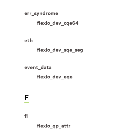
err_syndrome
flexio_dev_cqe64
eth
flexio_dev_sqe_seg
event_data
flexio_dev_eqe
F
fl
flexio_qp_attr