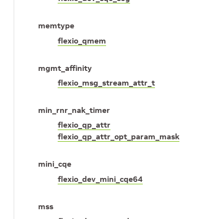
memtype
flexio_qmem
mgmt_affinity
flexio_msg_stream_attr_t
min_rnr_nak_timer
flexio_qp_attr
flexio_qp_attr_opt_param_mask
mini_cqe
flexio_dev_mini_cqe64
mss