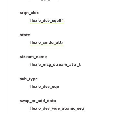
srqn_uidx
flexio_dev_cqe64
state
flexio_cmdq_attr
stream_name
flexio_msg_stream_attr_t
sub_type
flexio_dev_eqe
swap_or_add_data
flexio_dev_wqe_atomic_seg