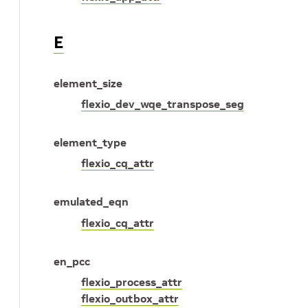
E
element_size
flexio_dev_wqe_transpose_seg
element_type
flexio_cq_attr
emulated_eqn
flexio_cq_attr
en_pcc
flexio_process_attr
flexio_outbox_attr