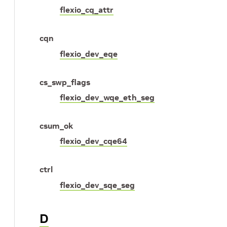
flexio_cq_attr
cqn
flexio_dev_eqe
cs_swp_flags
flexio_dev_wqe_eth_seg
csum_ok
flexio_dev_cqe64
ctrl
flexio_dev_sqe_seg
D