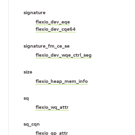
signature
flexio_dev_eqe
flexio_dev_cqe64
signature_fm_ce_se
flexio_dev_wqe_ctrl_seg
size
flexio_heap_mem_info
sq
flexio_wq_attr
sq_cqn
flexio_qp_attr