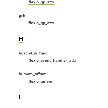
flexio_qp_attr
grh
flexio_qp_attr
H
host_stub_func
flexio_event_handler_attr
humem_offset
flexio_qmem
I