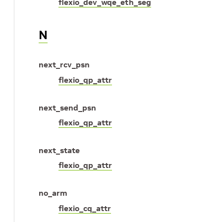
flexio_dev_wqe_eth_seg
N
next_rcv_psn
flexio_qp_attr
next_send_psn
flexio_qp_attr
next_state
flexio_qp_attr
no_arm
flexio_cq_attr