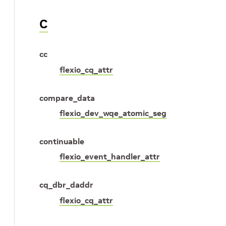
C
cc
flexio_cq_attr
compare_data
flexio_dev_wqe_atomic_seg
continuable
flexio_event_handler_attr
cq_dbr_daddr
flexio_cq_attr