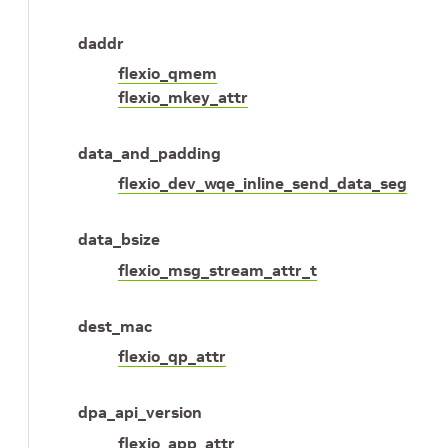
daddr
flexio_qmem
flexio_mkey_attr
data_and_padding
flexio_dev_wqe_inline_send_data_seg
data_bsize
flexio_msg_stream_attr_t
dest_mac
flexio_qp_attr
dpa_api_version
flexio_app_attr