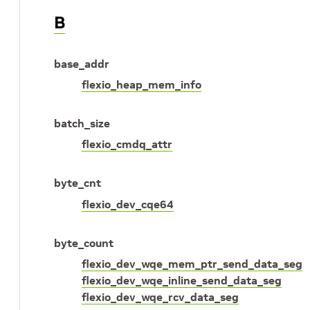
B
base_addr
flexio_heap_mem_info
batch_size
flexio_cmdq_attr
byte_cnt
flexio_dev_cqe64
byte_count
flexio_dev_wqe_mem_ptr_send_data_seg
flexio_dev_wqe_inline_send_data_seg
flexio_dev_wqe_rcv_data_seg