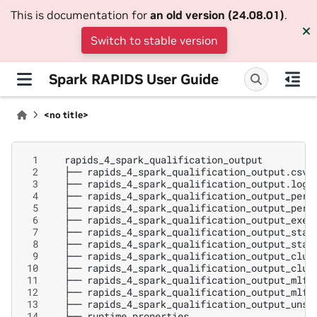
This is documentation for
an old version (24.08.01)
.
Switch to stable version
Spark RAPIDS User Guide
<no title>
 1
 2
├──
 3
├──
 4
├──
 5
├──
 6
├──
 7
├──
 8
├──
 9
├──
10
├──
11
├──
12
├──
13
├──
14
├──