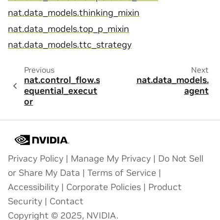
nat.data_models.thinking_mixin
nat.data_models.top_p_mixin
nat.data_models.ttc_strategy
Previous
Next
nat.control_flow.s
nat.data_models.
equential_execut
agent
or
Privacy Policy
|
Manage My Privacy
|
Do Not Sell
or Share My Data
|
Terms of Service
|
Accessibility
|
Corporate Policies
|
Product
Security
|
Contact
Copyright © 2025, NVIDIA.