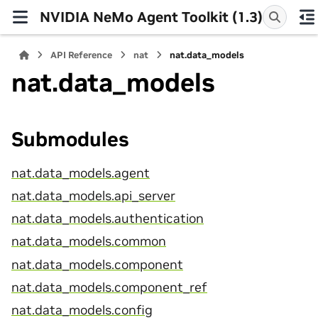
NVIDIA NeMo Agent Toolkit (1.3)
API Reference
nat
nat.data_models
nat.data_models
Submodules
nat.data_models.agent
nat.data_models.api_server
nat.data_models.authentication
nat.data_models.common
nat.data_models.component
nat.data_models.component_ref
nat.data_models.config