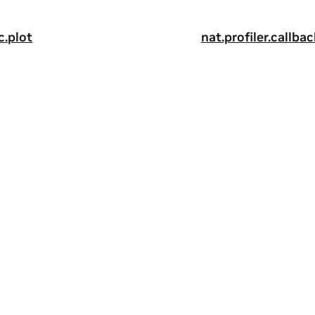
c.plot
nat.profiler.callba