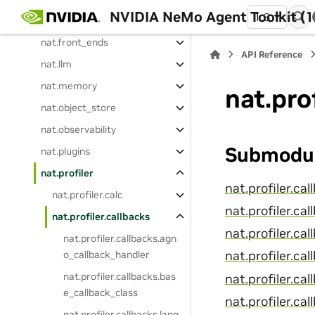
NVIDIA NeMo Agent Toolkit (1
1.3
nat.experimental
nat.front_ends
API Reference
nat.llm
nat.memory
nat.pro
nat.object_store
nat.observability
Submodu
nat.plugins
nat.profiler
nat.profiler.ca
nat.profiler.calc
nat.profiler.ca
nat.profiler.callbacks
nat.profiler.ca
nat.profiler.callbacks.agn
o_callback_handler
nat.profiler.ca
nat.profiler.callbacks.bas
nat.profiler.ca
e_callback_class
nat.profiler.c
nat.profiler.callbacks.lang