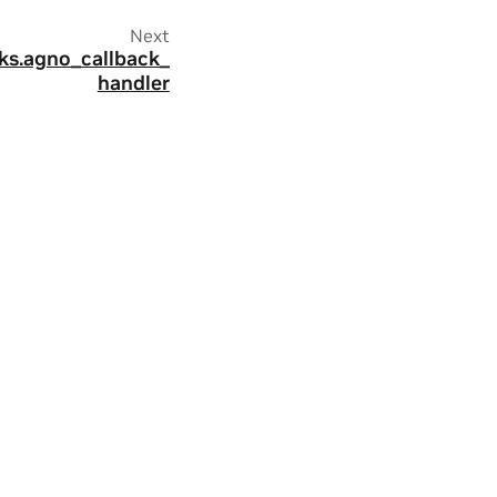
Next
cks.agno_callback_
handler