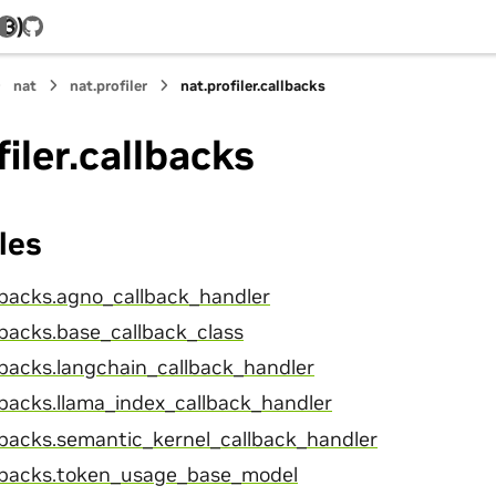
.3)
GitHub
nat
nat.profiler
nat.profiler.callbacks
filer.callbacks
les
llbacks.agno_callback_handler
llbacks.base_callback_class
llbacks.langchain_callback_handler
llbacks.llama_index_callback_handler
llbacks.semantic_kernel_callback_handler
allbacks.token_usage_base_model