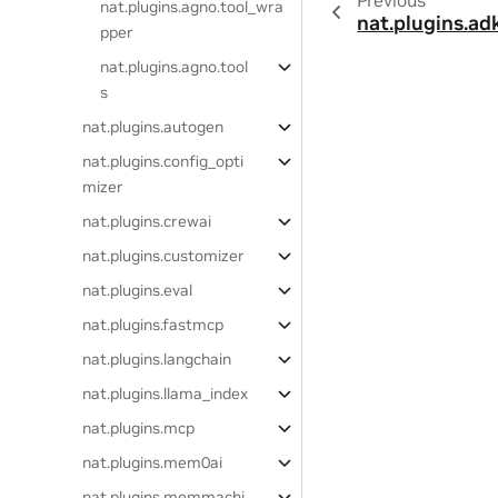
nat.plugins.agno.tool_wra
nat.plugins.ad
pper
nat.plugins.agno.tool
s
nat.plugins.autogen
nat.plugins.config_opti
mizer
nat.plugins.crewai
nat.plugins.customizer
nat.plugins.eval
nat.plugins.fastmcp
nat.plugins.langchain
nat.plugins.llama_index
nat.plugins.mcp
nat.plugins.mem0ai
nat.plugins.memmachi