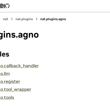
.8)
GitHub
nat
nat.plugins
nat.plugins.agno
gins.agno
les
no.callback_handler
o.llm
o.register
no.tool_wrapper
o.tools