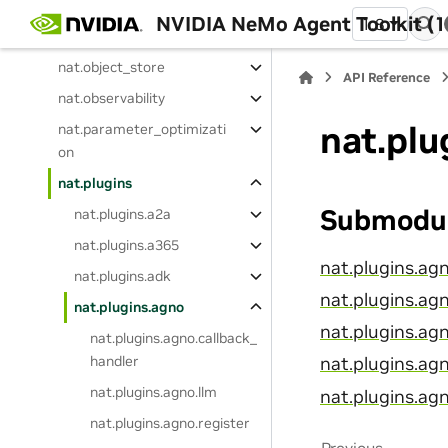
nat.meta
NVIDIA NeMo Agent Toolkit (1
1.8
nat.middleware
nat.object_store
API Reference
nat.observability
nat.plu
nat.parameter_optimizati
on
nat.plugins
Submodu
nat.plugins.a2a
nat.plugins.a365
nat.plugins.ag
nat.plugins.adk
nat.plugins.agn
nat.plugins.agno
nat.plugins.agn
nat.plugins.agno.callback_
handler
nat.plugins.ag
nat.plugins.agno.llm
nat.plugins.agn
nat.plugins.agno.register
Previous